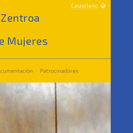
Castellano
Zentroa
e Mujeres
(current)
(current)
documentación
Patrocinadores