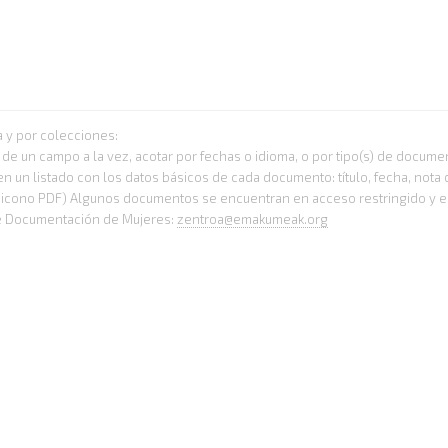
 y por colecciones:
 un campo a la vez, acotar por fechas o idioma, o por tipo(s) de documen
en un listado con los datos básicos de cada documento: título, fecha, nota
l icono PDF) Algunos documentos se encuentran en acceso restringido y e
de Documentación de Mujeres:
zentroa@emakumeak.org