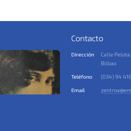
Contacto
Dirección
Calle Pelota
Bilbao
Teléfono
(034) 94 416
Email
zentroa@em
Horario
Martes y vie
Lunes, Miérc
a 19.00 h
HORARIO DE 