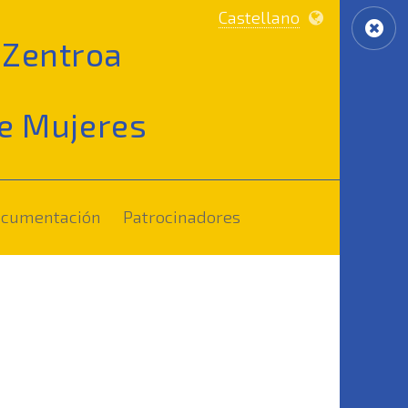
Castellano
Zentroa
e Mujeres
(current)
(current)
documentación
Patrocinadores