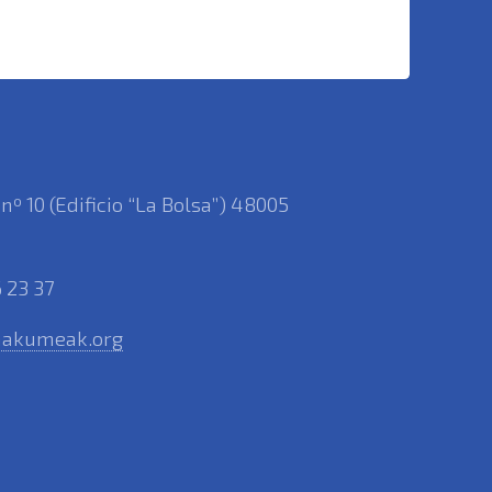
 nº 10 (Edificio “La Bolsa”) 48005
 23 37
akumeak.org
rnes: de 10.00 a 14.00.
oles y jueves: 11.00- 14.00 y16.00
VERANO: 9.30-13.30 (del 16 de